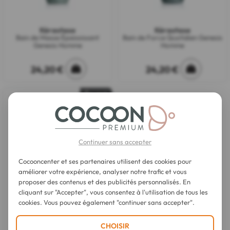
Kérastase
Kérastase
Bain de Masse Épaississant
Bain de Force Quotidien Genesis
Genesis Homme
Homme
24,20 €
24,20 €
Épuisé
Continuer sans accepter
Cocooncenter et ses partenaires utilisent des cookies pour
améliorer votre expérience, analyser notre trafic et vous
proposer des contenus et des publicités personnalisés. En
cliquant sur "Accepter", vous consentez à l'utilisation de tous les
Kérastase
cookies. Vous pouvez également "continuer sans accepter".
Sérum Anti-chute Fortifiant
Genesis Homme
CHOISIR