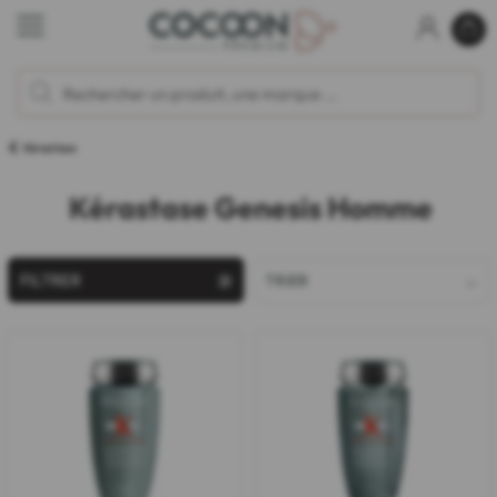
Kérastase
Kérastase Genesis Homme
FILTRER
TRIER