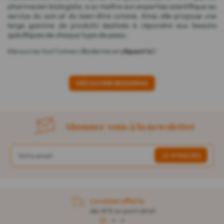
pharmacien biologiste, a su mettre son expertise scientifique au
service du soin et du bien-être cutané. Ainsi, elle propose une
large gamme de produits destinés à répondre aux besoins
spécifiques de chaque type de peau.
Découvrez tout l'univers Bioderma en
cliquant ici
!
DÉCOUVRIR BIODERMA
Abonnez-vous à la newsletter
Livraison offerte
dès 49 € en point retrait
1
2
3