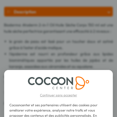
Description
Bioderma Atoderm 2-in-1 Oil Huile Sèche Corps 150 ml est une
huile sèche perfectrice garantissant une efficacité à 2 niveaux :
le grain de peau est lissé pour un toucher doux et satiné
grâce à l'ester d'acide malique,
l'épiderme est nourri en profondeur grâce aux lipides
biomimétiques apportés par les huiles de jojoba et de
karanja, associées aux céramides et au squalane.
Il est absorbé rapidement et permet un habillage immédiat.
Très bonne tolérance.
Testé sous contrôle dermatologique.
Continuer sans accepter
Fabriqué en France.
Cocooncenter et ses partenaires utilisent des cookies pour
améliorer votre expérience, analyser notre trafic et vous
proposer des contenus et des publicités personnalisés. En