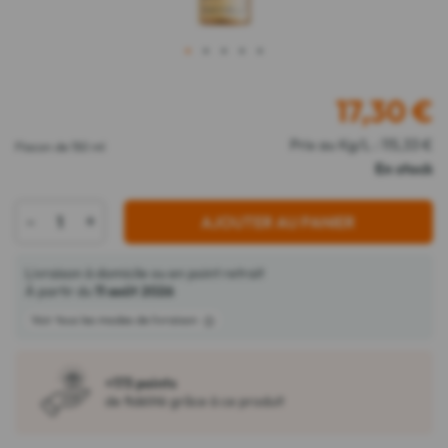
1
2
3
4
5
17,30
€
Prix au Kg/L : 115,33 €
Flacon de 150 ml
En stock
-
+
AJOUTER AU PANIER
Livraison à domicile ou en point retrait
À partir du
11 août 2026
Voir tous les modes de livraison
+173 points
de fidélité grâce à ce produit