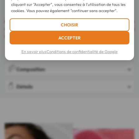
cliquant sur "Accepter", vous consentez à l'utilisation de tous les
cookies. Vous pouvez également "continuer sans accepter".
Attention
: La vente des produits du Laboratoire Bioderma
CHOISIR
est limitée à l'Espace Economique Européen et à 10 produits
identiques par jour et par client.
ACCEPTER
En savoir plus
Conditions de confidentialité de Google
Conseils d'utilisation
Composition
Détails