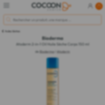
Huiles Sèches
Bioderma
Atoderm 2-in-1 Oil Huile Sèche Corps 150 ml
de
Bioderma
/
Atoderm