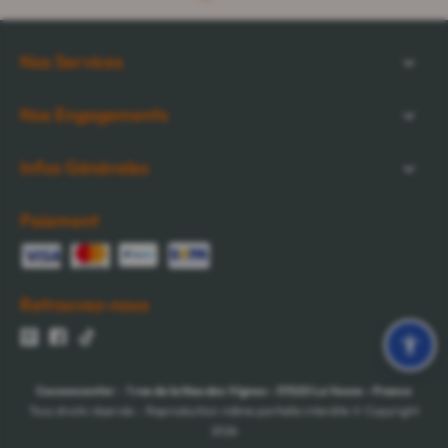
Nos Services
Nos Engagements
Infos Générales
Paiement
Retrouvez-nous
Cocooncenter
-
1 rue de la Nau des Vignes
-
51520
La Veuve
-
France
Tous droits réservés - Reproduction même partielle interdite © Copyright
2026