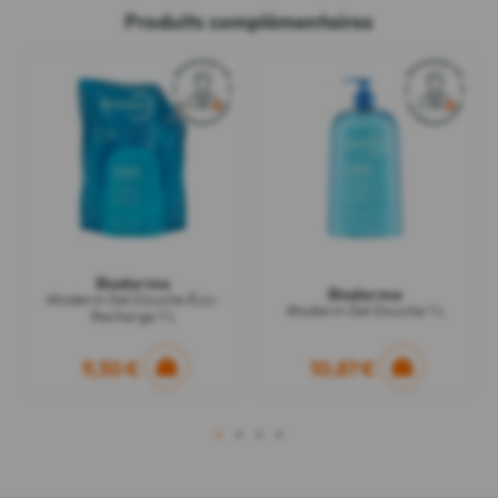
Produits complémentaires
Bioderma
Bioderma
Atoderm Gel Douche Éco-
Atoderm Gel Douche 1 L
Recharge 1 L
9,30 €
10,87 €
1
2
3
4