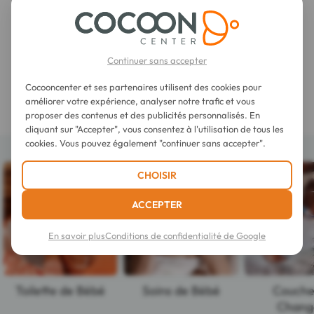
VOIR TOUS LES PRODUITS BÉBÉ ET
MAMAN
Continuer sans accepter
Ensemble, prenons soin
de bébé
Cocooncenter et ses partenaires utilisent des cookies pour
améliorer votre expérience, analyser notre trafic et vous
et maman
proposer des contenus et des publicités personnalisés. En
cliquant sur "Accepter", vous consentez à l'utilisation de tous les
cookies. Vous pouvez également "continuer sans accepter".
CHOISIR
ACCEPTER
En savoir plus
Conditions de confidentialité de Google
Toilette de Bébé
Soins de Bébé
Couches
Chang