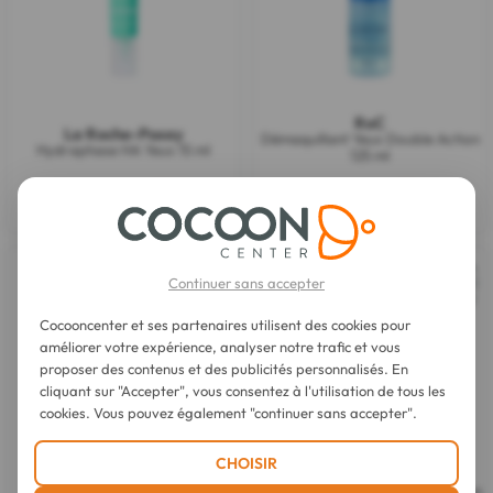
RoC
La Roche-Posay
Démaquillant Yeux Double Action
Hydraphase HA Yeux 15 ml
125 ml
15,40 €
12,95 €
Continuer sans accepter
Cocooncenter et ses partenaires utilisent des cookies pour
améliorer votre expérience, analyser notre trafic et vous
proposer des contenus et des publicités personnalisés. En
cliquant sur "Accepter", vous consentez à l'utilisation de tous les
cookies. Vous pouvez également "continuer sans accepter".
CHOISIR
BcomBIO
Vichy
Contour des Yeux Soin Triple
LiftActiv Soin Yeux H.A. Anti-Rides