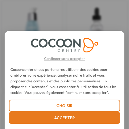
Continuer sans accepter
Darphin
SkinCeuticals
Hydraskin Sérum Hydratant
Moisturize Hydrating B5 30 ml
Intensif 30 ml
Cocooncenter et ses partenaires utilisent des cookies pour
améliorer votre expérience, analyser notre trafic et vous
proposer des contenus et des publicités personnalisés. En
47,70 €
71,80 €
cliquant sur "Accepter", vous consentez à l'utilisation de tous les
cookies. Vous pouvez également "continuer sans accepter".
CHOISIR
ACCEPTER