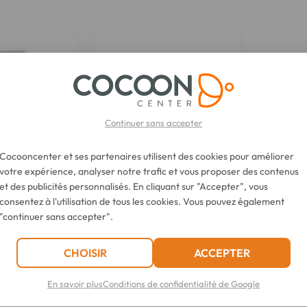
Continuer sans accepter
Cocooncenter et ses partenaires utilisent des cookies pour améliorer
votre expérience, analyser notre trafic et vous proposer des contenus
et des publicités personnalisés. En cliquant sur "Accepter", vous
ircut
Haircut
consentez à l'utilisation de tous les cookies. Vous pouvez également
Coupe Furio TH39
Lisseur Boucleur Professionnel
Rotatif Revolv'Hair
"continuer sans accepter".
CHOISIR
ACCEPTER
 €
76,98 €
En savoir plus
Conditions de confidentialité de Google