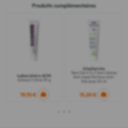
Produits complémentaires
Isispharma
Teen Derm A.Z Soin intense
Laboratoire ACM
Anti-Imperfections Anti-
Azéane Crème 30 g
Marques 30 ml
19,70 €
15,20 €
1
2
3