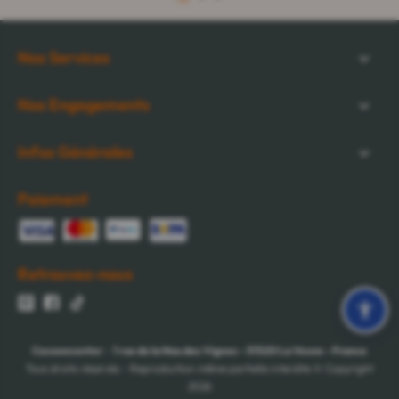
1
2
3
Nos Services
Nos Engagements
Infos Générales
Paiement
Retrouvez-nous
Cocooncenter
-
1 rue de la Nau des Vignes
-
51520
La Veuve
-
France
Tous droits réservés - Reproduction même partielle interdite © Copyright
2026