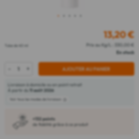
1
2
3
4
5
13,20
€
Prix au Kg/L : 330,00 €
Tube de 40 ml
En stock
-
+
AJOUTER AU PANIER
Livraison à domicile ou en point retrait
À partir du
11 août 2026
Voir tous les modes de livraison
+132 points
de fidélité grâce à ce produit