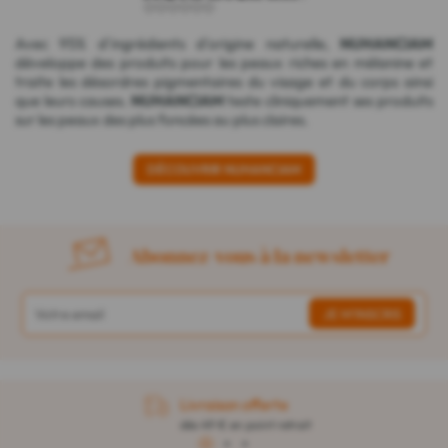
Avec 95% d'ingrédients d'origine naturelle,
NUHANCIAM
développe des produits pour les peaux riches en mélanine et
traite les désordres pigmentaires du visage et du corps ainsi
que leurs causes.
NUHANCIAM
teste cliniquement ses produits
sur les peaux des plus foncées au plus claires.
DÉCOUVRIR NUHANCIAM
Abonnez-vous à la newsletter
Livraison offerte
dès 49 € en point retrait