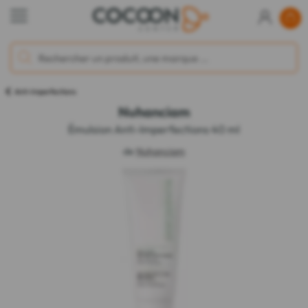
Anti-Imperfections
Nuhanciam
Émulsion Anti-Imperfections 40 ml
de
Nuhanciam